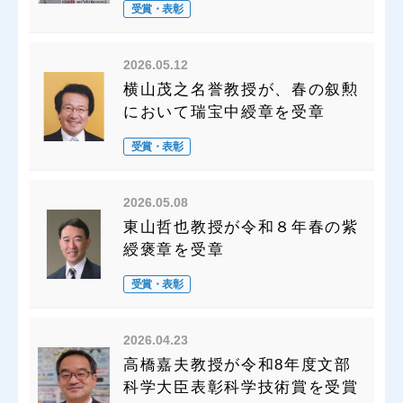
受賞・表彰
2026.05.12
横山茂之名誉教授が、春の叙勲
において瑞宝中綬章を受章
受賞・表彰
2026.05.08
東山哲也教授が令和８年春の紫
綬褒章を受章
受賞・表彰
2026.04.23
高橋嘉夫教授が令和8年度文部
科学大臣表彰科学技術賞を受賞