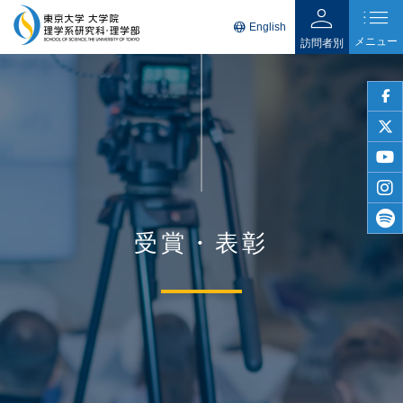
person
list
language
English
メニュー
訪問者別
faceb
twitter
youtu
insta
受賞・表彰
spotif