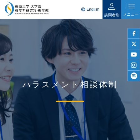
person
list
language
English
メニュー
訪問者別
faceb
twitter
youtu
insta
ハラスメント相談体制
spotif