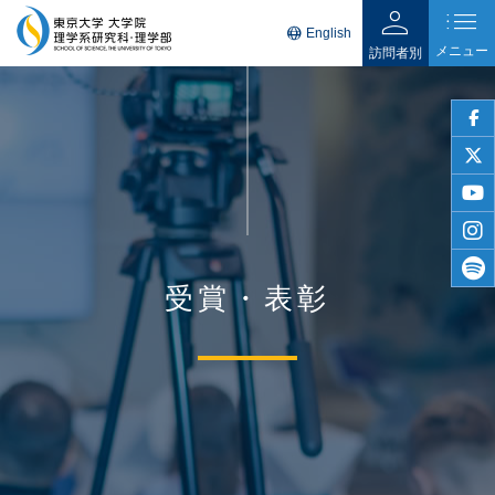
person
list
language
English
メニュー
訪問者別
faceb
twitter
youtu
insta
受賞・表彰
spotif