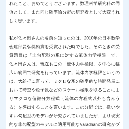
れたこと、おめでとうございます。数理科学研究科の同
僚として、また同じ確率論分野の研究者として大変うれ
しく思います。
私が佐々田さんの名前を知ったのは、2010年の日本数学
会建部賢弘奨励賞を受賞された時でした。そのときの受
賞題目は「非勾配型の系に対する流体力学極限」で、
佐々田さんは、現在もこの「流体力学極限」を中心に幅
広い範囲で研究を行っています。流体力学極限というの
は、大雑把に言って、ミクロな系の確率的な時間発展に
おいて時空や粒子数などのスケール極限を取ることによ
りマクロな偏微分方程式（流体の方程式以外も含みう
る）を導出することを言います。この分野では、扱いや
すい勾配型のモデルが研究されていましたが、より現実
的な非勾配型のモデルに適用可能なVaradhanの研究がブ