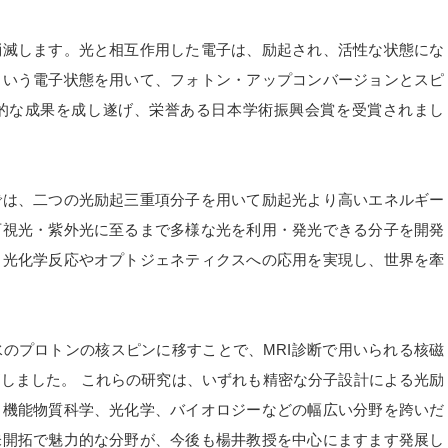
消滅します。光と相互作用した電子は、励起され、活性な状態にな
という電子状態を用いて、フォトン・アップコンバージョンとスピ
的な成果を成し遂げ、栄誉ある日本学術振興会賞を受賞されまし
では、二つの光励起三重項分子を用いて励起光より高いエネルギー
可視光・紫外光に至るまで多様な光を利用・発光できる分子を開発
、光化学反応やオプトジェネティクスへの応用を実現し、世界を牽
のプロトンの核スピンに移すことで、MRI診断で用いられる核磁
しました。 これらの研究は、いずれも精密な分子設計による光励
、機能物質科学、光化学、バイオロジーなどの幅広い分野を跨いだ
未開拓で魅力的な分野が、今後も楊井教授を中心にますます発展し