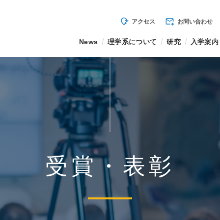
mode_of_travel
forward_to_inbox
アクセス
お問い合わせ
News
理学系について
研究
入学案内
受賞・表彰