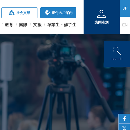
person
JP
diversity_2
handshake
社会貢献
寄付のご案内
訪問者別
教育
国際
支援
卒業生・修了生
EN
search
search
face