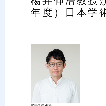
楊井伸浩教授が
年度）日本学
楊井伸浩 教授