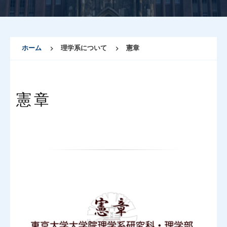
ホーム
理学系について
憲章
憲章