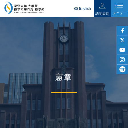
person
list
language
English
メニュー
訪問者別
faceb
twitter
youtu
insta
憲章
spotif