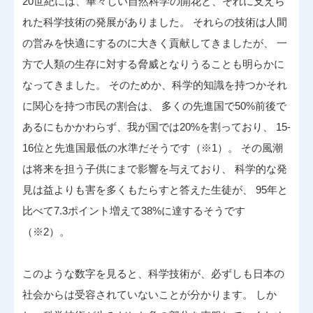
20世紀には、華々しい自然科学の開花と、それに支えら
れた科学技術の発展がありました。 それらの技術は人間
の営みを快適にするのに大きく貢献してきましたが、 一
方で人類の生存に対する脅威となりうることも明らかに
なってきました。 そのためか、科学的知識を持つかそれ
に関心を持つ市民の割合は、 多くの先進国で50%前後で
あるにもかかわらず、我が国では20%を割っており、 15-
16位と先進国最低の水準だそうです（※1）。 その風潮
は将来を担う子供にまで影響を与えており、 科学的な発
見は益よりも害を多くもたらすと答えた生徒が、 95年と
比べて7.3ポイント増えて38%に達するそうです
（※2）。
このような数字を見ると、科学技術が、必ずしも日本の
社会からは受容されていないことが分かります。 しか