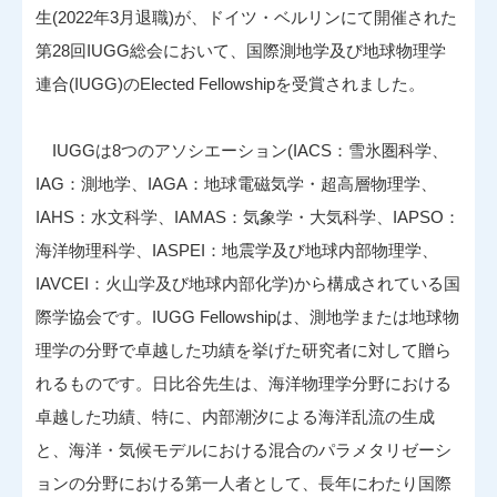
生(2022年3月退職)が、ドイツ・ベルリンにて開催された
第28回IUGG総会において、国際測地学及び地球物理学
連合(IUGG)のElected Fellowshipを受賞されました。
IUGGは8つのアソシエーション(IACS：雪氷圏科学、
IAG：測地学、IAGA：地球電磁気学・超高層物理学、
IAHS：水文科学、IAMAS：気象学・大気科学、IAPSO：
海洋物理科学、IASPEI：地震学及び地球内部物理学、
IAVCEI：火山学及び地球内部化学)から構成されている国
際学協会です。IUGG Fellowshipは、測地学または地球物
理学の分野で卓越した功績を挙げた研究者に対して贈ら
れるものです。日比谷先生は、海洋物理学分野における
卓越した功績、特に、内部潮汐による海洋乱流の生成
と、海洋・気候モデルにおける混合のパラメタリゼーシ
ョンの分野における第一人者として、長年にわたり国際