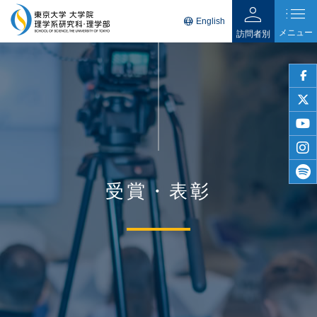
person
list
language
English
メニュー
訪問者別
faceb
twitter
youtu
insta
受賞・表彰
spotif