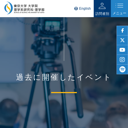
person
list
language
English
メニュー
訪問者別
faceb
twitter
youtu
insta
過去に開催したイベント
spotif