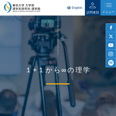
person
list
language
English
メニュー
訪問者別
faceb
twitter
youtu
insta
１+１から∞の理学
spotif