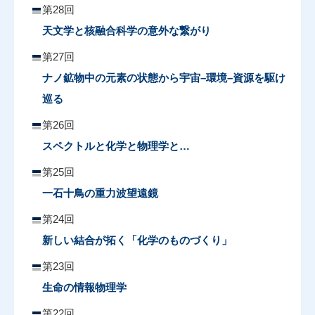
第28回
天文学と核融合科学の意外な繋がり
第27回
ナノ鉱物中の元素の状態から宇宙–環境–資源を駆け
巡る
第26回
スペクトルと化学と物理学と…
第25回
一石十鳥の重力波望遠鏡
第24回
新しい結合が拓く「化学のものづくり」
第23回
生命の情報物理学
第22回