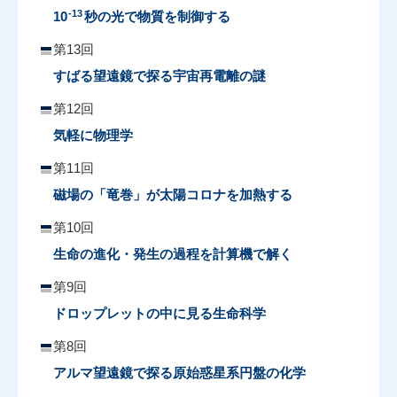
-13
10
秒の光で物質を制御する
第13回
すばる望遠鏡で探る宇宙再電離の謎
第12回
気軽に物理学
第11回
磁場の「竜巻」が太陽コロナを加熱する
第10回
生命の進化・発生の過程を計算機で解く
第9回
ドロップレットの中に見る生命科学
第8回
アルマ望遠鏡で探る原始惑星系円盤の化学