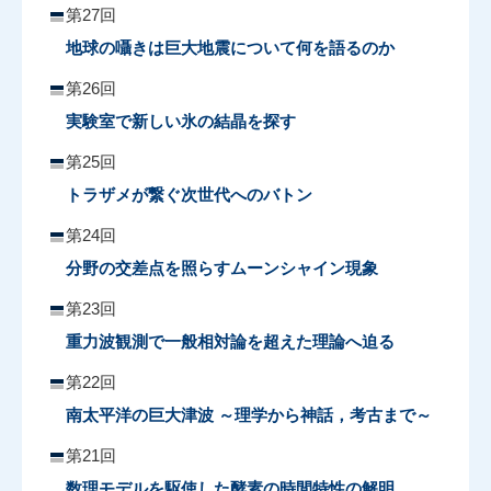
第27回
地球の囁きは巨大地震について何を語るのか
第26回
実験室で新しい氷の結晶を探す
第25回
トラザメが繋ぐ次世代へのバトン
第24回
分野の交差点を照らすムーンシャイン現象
第23回
重力波観測で一般相対論を超えた理論へ迫る
第22回
南太平洋の巨大津波 ～理学から神話，考古まで～
第21回
数理モデルを駆使した酵素の時間特性の解明