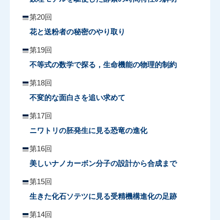
第20回
花と送粉者の秘密のやり取り
第19回
不等式の数学で探る，生命機能の物理的制約
第18回
不変的な面白さを追い求めて
第17回
ニワトリの胚発生に見る恐竜の進化
第16回
美しいナノカーボン分子の設計から合成まで
第15回
生きた化石ソテツに見る受精機構進化の足跡
第14回