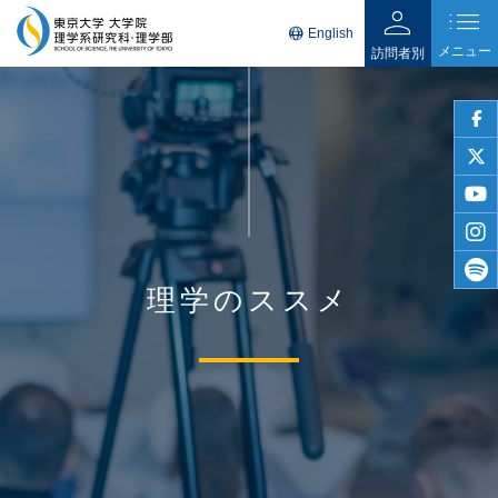
person
list
language
English
メニュー
訪問者別
faceb
twitter
youtu
insta
理学のススメ
spotif