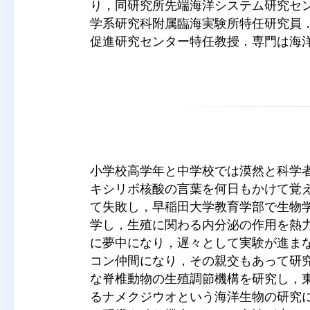
り，同研究所先端海洋システム研究セン
学系研究科附属臨海実験所特任研究員．
促進研究センター特任教授．専門は海
小学校高学年と中学校では漠然と科学
キシリボ核酸の言葉を何日もかけて覚
て失敗し，早稲田大学教育学部で生物
学し，生殖に関わる内分泌の作用を熱
に夢中になり，遅々として実験が進ま
コン仲間になり，その親交もあって研
な脊椎動物の生殖調節機構を研究し，
るナメクジウオという海洋生物の研究