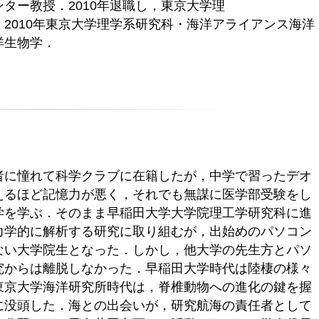
ター教授．2010年退職し，東京大学理
2010年東京大学理学系研究科・海洋アライアンス海洋
洋生物学．
者に憧れて科学クラブに在籍したが，中学で習ったデオ
えるほど記憶力が悪く，それでも無謀に医学部受験をし
学を学ぶ．そのまま早稲田大学大学院理工学研究科に進
力学的に解析する研究に取り組むが，出始めのパソコン
ない大学院生となった．しかし，他大学の先生方とパソ
究からは離脱しなかった．早稲田大学時代は陸棲の様々
東京大学海洋研究所時代は，脊椎動物への進化の鍵を握
に没頭した．海との出会いが，研究航海の責任者として