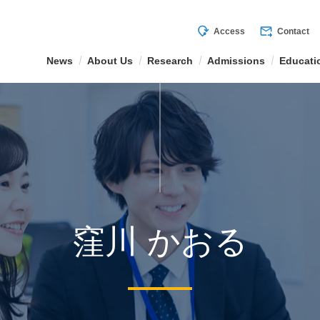
mode_of_travel
forward_to_inbox
Access
Contact
News
About Us
Research
Admissions
Educati
窪川 かおる