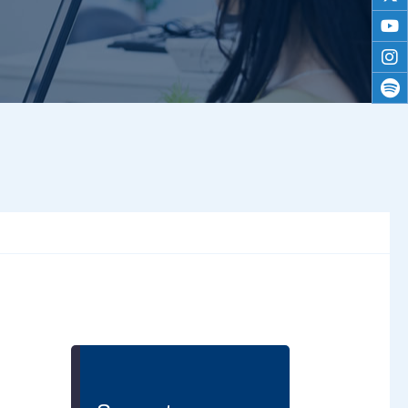
twitt
yout
inst
spoti
る