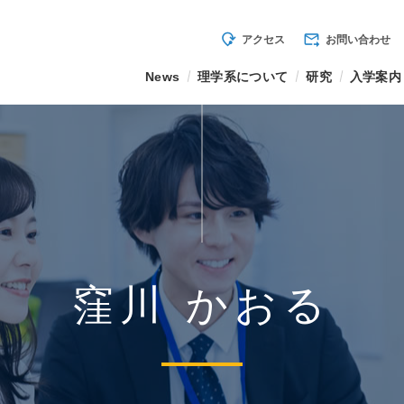
mode_of_travel
forward_to_inbox
アクセス
お問い合わせ
News
理学系について
研究
入学案内
窪川 かおる