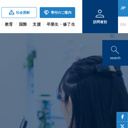
person
JP
diversity_2
handshake
社会貢献
寄付のご案内
訪問者別
教育
国際
支援
卒業生・修了生
EN
search
search
face