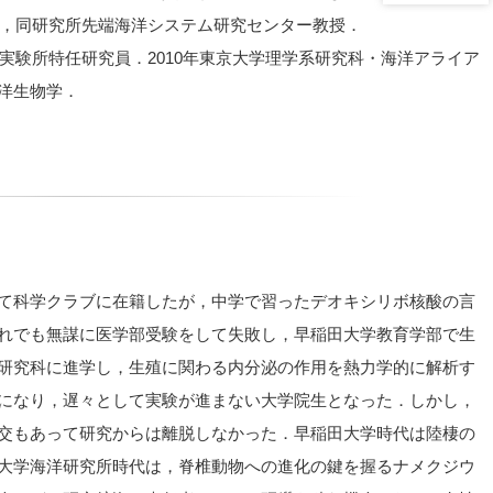
り，同研究所先端海洋システム研究センター教授．
海実験所特任研究員．2010年東京大学理学系研究科・海洋アライア
洋生物学．
て科学クラブに在籍したが，中学で習ったデオキシリボ核酸の言
れでも無謀に医学部受験をして失敗し，早稲田大学教育学部で生
研究科に進学し，生殖に関わる内分泌の作用を熱力学的に解析す
になり，遅々として実験が進まない大学院生となった．しかし，
交もあって研究からは離脱しなかった．早稲田大学時代は陸棲の
大学海洋研究所時代は，脊椎動物への進化の鍵を握るナメクジウ