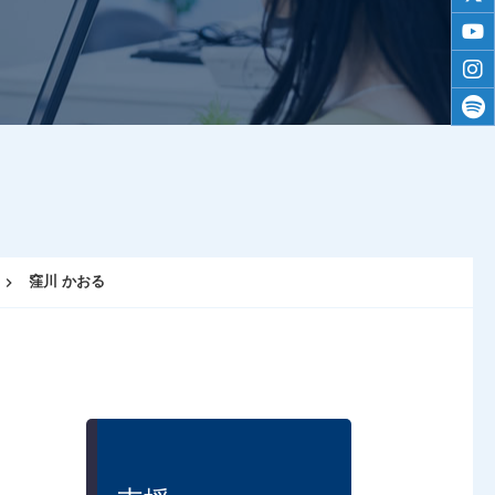
twitt
yout
inst
spoti
窪川 かおる