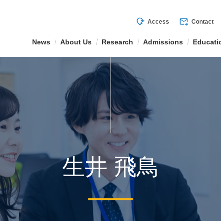
mode_of_travel
forward_to_inbox
Access
Contact
News
About Us
Research
Admissions
Educati
生井 飛鳥