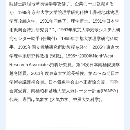
院修士課程地球物理学専攻修了。企業に一旦就職する
が、1988年京都大学大学院理学研究科博士課程地球物理
学専攻編入学、1991年同修了、理学博士。1991年日本学
術振興会特別研究員PD、1993年東京大学気候システム研
究センター助手 (任期付)、1995年京都大学理学研究科助
手、1999年国立極地研究所助教授を経て、2005年東京大
学理学系研究科教授 (現職)。1995〜2000年NorthWest
Research Associates招聘研究員。第44次日本南極観測隊
越冬隊員。2011年度東京大学総長補佐。第21〜23期日本
学術会議連携会員。日本気象学会山本正野論文賞、同学
会賞受賞。南極昭和基地大型大気レーダー計画(PANSY)
代表。専門は気象学 (大気力学、中層大気科学)。