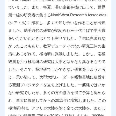
ていました。また、毎夏、暑い京都を抜け出して、世界
第一線の研究者の集まるNorthWest Research Associates
(シアトル) に滞在し、多くの知り合いを作ることが出来
ました。助手時代の研究が認められ三十代半ばで学会賞
をいただいたときはとても幸せでした。子供に恵まれな
かったこともあり、教育デューティのない研究三昧の生
活にあこがれて、極地研に異動しました。しかし、南極
観測を担う極地研の研究は大学とはかなり異なるもので
した。そこで、極地研でしかできない研究をしようと考
え、思い切って、大型大気レーダーを昭和基地に建設す
る観測プロジェクトを立ち上げました。一筋縄ではいか
ない研究でしたが、多くの方の協力を得て予算も認めら
れ、東大に異動してからの2011年に実現しました。この
極地研時代、アフリカ大陸を除く全ての大陸を、またほ
ぼ全ての緯度帯 (78°N〜70°S) を経験しました。2005年