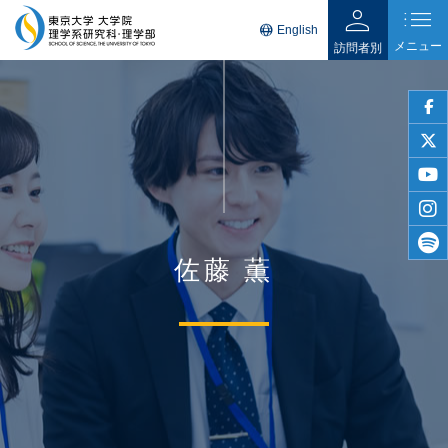
person
list
language
English
メニュー
訪問者別
faceb
twitter
youtu
insta
佐藤 薫
spotif