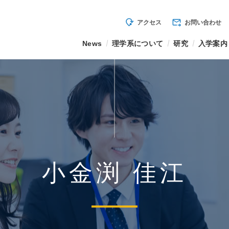
mode_of_travel
forward_to_inbox
アクセス
お問い合わせ
News
理学系について
研究
入学案内
小金渕 佳江