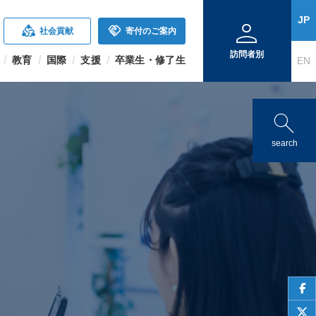
person
JP
diversity_2
handshake
社会貢献
寄付のご案内
訪問者別
教育
国際
支援
卒業生・修了生
EN
search
search
face