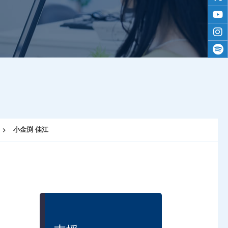
twitt
yout
inst
spoti
小金渕 佳江