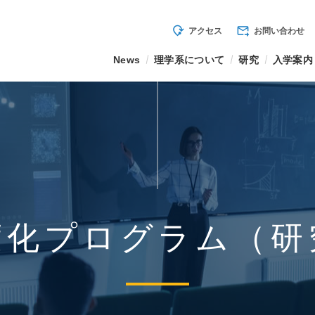
mode_of_travel
forward_to_inbox
アクセス
お問い合わせ
News
理学系について
研究
入学案内
度化プログラム（研