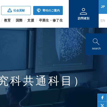
person
JP
diversity_2
handshake
社会貢献
寄付のご案内
訪問者別
教育
国際
支援
卒業生・修了生
EN
search
search
究科共通科目）
face