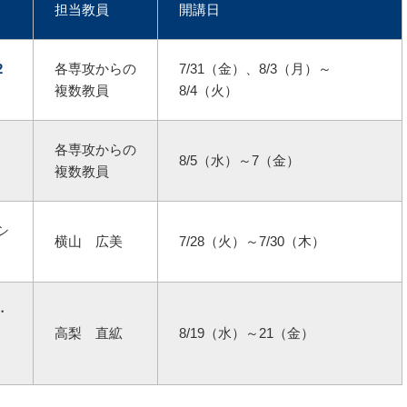
担当教員
開講日
2
各専攻からの
7/31（金）、8/3（月）～
複数教員
8/4（火）
各専攻からの
8/5（水）～7（金）
複数教員
シ
横山 広美
7/28（火）～7/30（木）
・
高梨 直絋
8/19（水）～21（金）