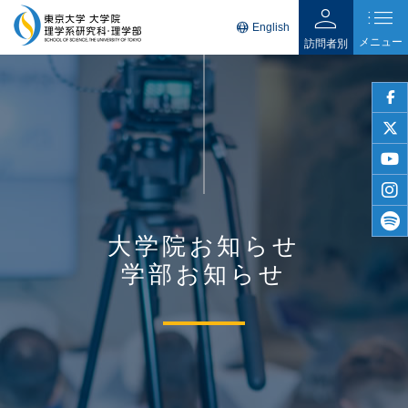
person
list
language
English
メニュー
訪問者別
faceb
twitter
youtu
insta
大学院お知らせ
spotif
学部お知らせ