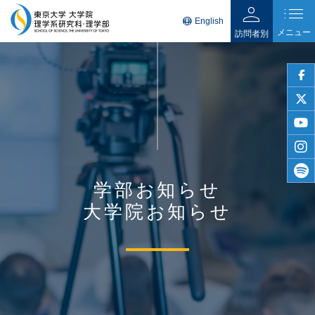
person
list
language
English
メニュー
訪問者別
faceb
twitter
youtu
insta
学部お知らせ
spotif
大学院お知らせ