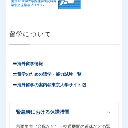
留学について
海外留学情報
留学のための語学・能力試験一覧
海外留学の案内@東京大学サイト
緊急時における休講措置
expand_more
風雨災害（台風など）・交通機関の運休などの緊