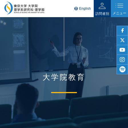
person
list
language
English
メニュー
訪問者別
faceb
twitter
youtu
insta
大学院教育
spotif