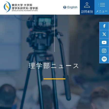
person
list
language
English
メニュー
訪問者別
faceb
twitter
youtu
insta
理学部ニュース
spotif