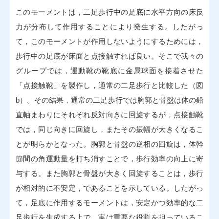
このモーメントは，二足歩行中の足底に水平方向の床反
力が分布して作用することにより発生する。したがっ
て，このモーメントが作用しないようにするためには，
歩行中の足底が床面と点接触すれば良い。そこで我々の
グループでは，運動靴の靴底に金属球面を接着させた
「点接触靴」を製作し，通常の二足歩行と比較した（図
b）。その結果，通常の二足歩行では胸郭と骨盤は体の鉛
直軸まわりにそれぞれ反対向きに回旋するが，点接触靴
では，同じ向きに回旋し，またその振幅が大きくなるこ
とが明らかとなった。胸郭と骨盤の逆相の回旋は，体幹
節間の角運動量を打ち消すことで，歩行効率の向上に寄
与する。また胸郭と骨盤が大きく回旋することは，歩行
が相対的に不安定，であることを示している。したがっ
て，足底に作用するモーメントは，安定かつ効率的な二
足歩行を生成する上で，実は重要な役割を担っているこ