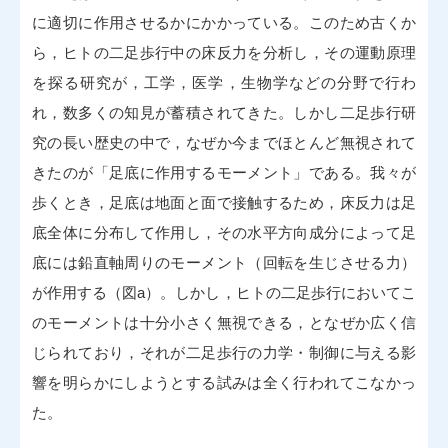
に適切に作用させるかにかかっている。このため古くか
ら，ヒトの二足歩行中の床反力を分析し，その運動原理
を探る研究が，工学，医学，生物学などの分野で行わ
れ，数多くの知見が蓄積されてきた。しかし二足歩行研
究の長い歴史の中で，なぜか今までほとんど無視されて
きたのが「足底に作用するモーメント」である。我々が
歩くとき，足底は地面と面で接触するため，床反力は足
底全体に分布して作用し，その水平方向成分によって足
底には鉛直軸周りのモーメント（回転を生じさせる力）
が作用する（図a）。しかし，ヒトの二足歩行においてこ
のモーメントは十分小さく無視できる，となぜか広く信
じられており，それが二足歩行の力学・制御に与える影
響を明らかにしようとする試みは全く行われてこなかっ
た。