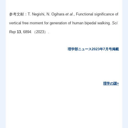
参考文献：T. Negishi, N. Ogihara
et al
., Functional significance of
vertical free moment for generation of human bipedal walking.
Sci
Rep
13
, 6894 （2023）.
理学部ニュース2023年7月号掲載
理学の謎>