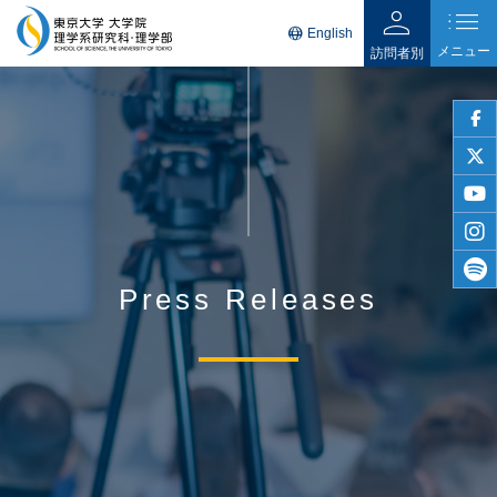
person
list
language
English
メニュー
訪問者別
faceb
twitter
youtu
insta
Press Releases
spotif