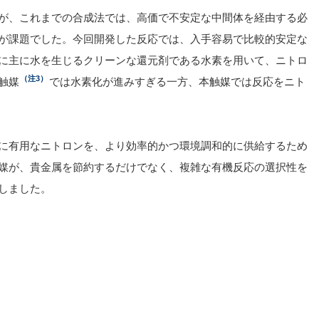
が、これまでの合成法では、高価で不安定な中間体を経由する必
が課題でした。今回開発した反応では、入手容易で比較的安定な
に主に水を生じるクリーンな還元剤である水素を用いて、ニトロ
（注3）
触媒
では水素化が進みすぎる一方、本触媒では反応をニト
に有用なニトロンを、より効率的かつ環境調和的に供給するため
媒が、貴金属を節約するだけでなく、複雑な有機反応の選択性を
しました。