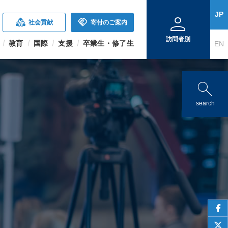
person
JP
diversity_2
handshake
社会貢献
寄付のご案内
訪問者別
教育
国際
支援
卒業生・修了生
EN
search
search
face