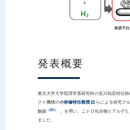
単原子白
発表概要
東京大学大学院理学系研究科の安川知宏特任助
クト機構の
小林修特任教授
らによる研究グ
（注1）
触媒
」を用い、ニトロ化合物とアルデヒ
ました。