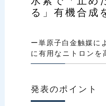
水素で「止め
る」有機合成
ー単原子白金触媒に
に有用なニトロンを
発表のポイント