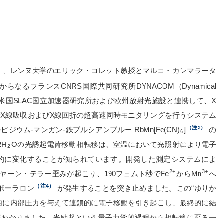
、レンヌ大学のエリック・コレット教授とマルコ・カンマラータ
るフランスCNRS国際共同研究所DYNACOM（Dynamical
米国SLAC国立加速器研究所および欧州放射光施設と連携して、X
X線吸収およびX線回折の超高速同時モニタリングを行うシステム
（注3）
ム-マンガン-鉄プルシアンブルー RbMn[Fe(CN)
]
の
6
.2H
Oの光誘起電荷移動相転移は、室温において光照射により電子
2
的に変化することが知られています。開発した測定システムによ
2+
3+
ヤーン・テラー歪みが起こり、190フェムト秒でFe
からMn
へ
（注4）
ポーラロン
が発生することを突き止めました。この“ゆりか
内に内部圧力を与えて連鎖的に電子移動を引き起こし、最終的に結
がわかりました。光励起という量子力学的過程から相転移に至る一