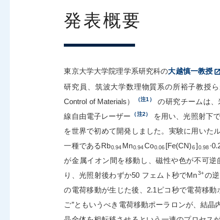
発表概要
東京大学大学院理学系研究科の
大越慎一教授
研究員、筑波大学数理物質系の所裕子教授らからな
（注1）
Control of Materials）
の研究チームは、
（注2）
線自由電子レーザー
を用い、光照射下で
を世界で初めて開発しました。実験に用いたルビジウ
一種であるRb
Mn
Co
[Fe(CN)
]
∙0
0.94
0.94
0.06
6
0.98
が金属イオン間を移動し、磁性や色が不可逆
3+
り、光照射後わずか50 フェムト秒でMn
の逆
の電荷移動が生じた後、2.1ピコ秒で電荷移動
ご”ともいうべき電荷移動ポーラロンが、結晶
晶全体を相転移させるという一連のプロセス