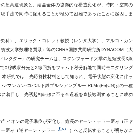
ルの超高速現象と、結晶全体の協奏的な構造変化が、時間・空間の
実験手法で同時に捉えることが極めて困難であったことに起因しま
研究科）、エリック・コレット教授（レンヌ大学）、マルコ・カン
波大学数理物質系）等のCNRS国際共同研究所DYNACOM（大
ィレクター）の研究チームは、スタンフォード大学の超短波長X線
でX線吸収分光とX線回折をフェムト秒分解能で同時モニタリング
。本研究では、光応答性材料として知られ、電子状態の変化に伴っ
マンガン-コバルト鉄プルシアンブルー RbMn[Fe(CN)
]の一種
6
Oに着目し、光誘起相転移に至る全過程を直接観測することに成功
3+
n
イオンの電子準位が変化し、縦長のヤーン・テラー歪み（正ヤ
（注5）
ラー歪み（逆ヤーン・テラー
）へと反転することが明らかに