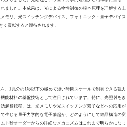
されました。本成果は、光による物性制御の根本原理を理解する上
型メモリ、光スイッチングデバイス、フォトニック・量子デバイス
きく貢献すると期待されます。
を、1兆分の1秒以下の極めて短い時間スケールで制御できる強力
子機能材料の基盤技術として注目されています。特に、光照射をき
光誘起相転移」は、光メモリや光スイッチング素子などへの応用が
って生じる量子力学的な電子励起が、どのようにして結晶構造の変
ェムト秒オーダーからの詳細なメカニズムはこれまで明らかになっ