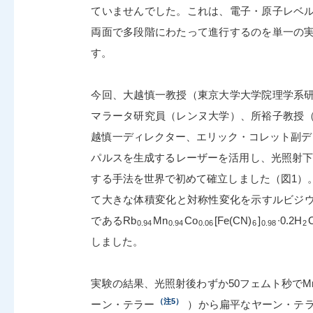
ていませんでした。これは、電子・原子レベ
両面で多段階にわたって進行するのを単一の
す。
今回、大越慎一教授（東京大学大学院理学系
マラータ研究員（レンヌ大学）、所裕子教授（筑
越慎一ディレクター、エリック・コレット副デ
パルスを生成するレーザーを活用し、光照射下
する手法を世界で初めて確立しました（図1）
て大きな体積変化と対称性変化を示すルビジウム-
であるRb
Mn
Co
[Fe(CN)
]
∙0.2H
0.94
0.94
0.06
6
0.98
2
しました。
実験の結果、光照射後わずか50フェムト秒でM
（注5）
ーン・テラー
）から扁平なヤーン・テ