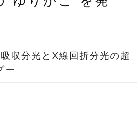
“ゆりかご”を発
線吸収分光とX線回折分光の超
グー