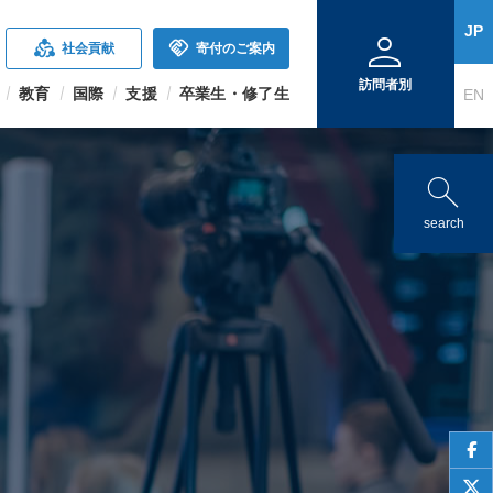
person
JP
diversity_2
handshake
社会貢献
寄付のご案内
訪問者別
教育
国際
支援
卒業生・修了生
EN
search
search
face