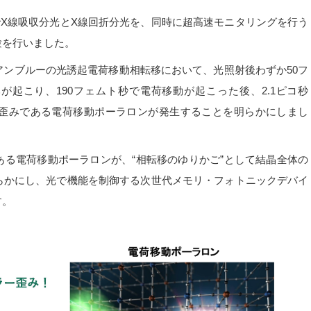
X線吸収分光とX線回折分光を、同時に超高速モニタリングを行う
験を行いました。
シアンブルーの光誘起電荷移動相転移において、光照射後わずか50フ
が起こり、190フェムト秒で電荷移動が起こった後、2.1ピコ秒
な歪みである電荷移動ポーラロンが発生することを明らかにしまし
る電荷移動ポーラロンが、“相転移のゆりかご”として結晶全体の
らかにし、光で機能を制御する次世代メモリ・フォトニックデバイ
す。