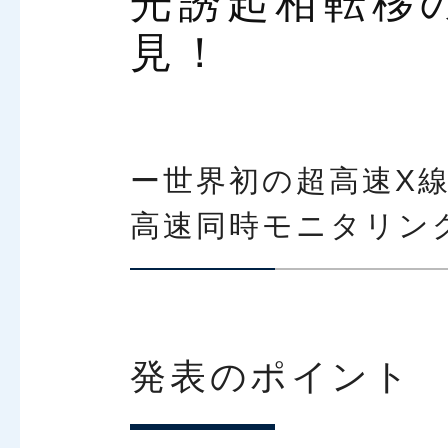
光誘起相転移の
見！
ー世界初の超高速X
高速同時モニタリン
発表のポイント