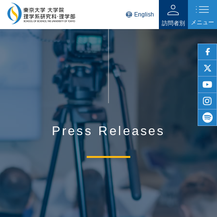
person
list
language
English
メニュー
訪問者別
faceb
twitter
youtu
insta
Press Releases
spotif