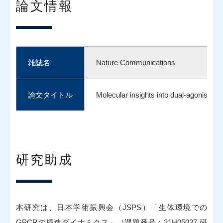
論文情報
雑誌名
Nature Communications
論文タイトル
Molecular insights into dual-agonism
Shirsha Saha#, Fumiya K. Sano#, Pari
著者
(# 共同第一著者, * 責任著者)
研究助成
DOI番号
s41467-025-58264-w
本研究は、日本学術振興会（JSPS）「生体環境での
GPCRの構造ダイナミクス」（課題番号：21H05037 研