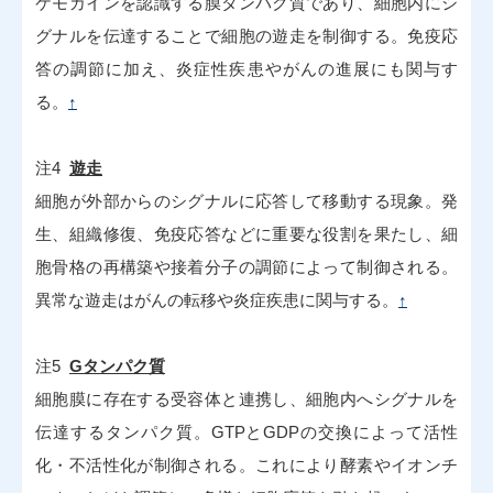
ケモカインを認識する膜タンパク質であり、細胞内にシ
グナルを伝達することで細胞の遊走を制御する。免疫応
答の調節に加え、炎症性疾患やがんの進展にも関与す
る。
↑
注4
遊走
細胞が外部からのシグナルに応答して移動する現象。発
生、組織修復、免疫応答などに重要な役割を果たし、細
胞骨格の再構築や接着分子の調節によって制御される。
異常な遊走はがんの転移や炎症疾患に関与する。
↑
注5
Gタンパク質
細胞膜に存在する受容体と連携し、細胞内へシグナルを
伝達するタンパク質。GTPとGDPの交換によって活性
化・不活性化が制御される。これにより酵素やイオンチ