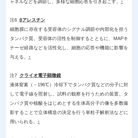
ャネルなどを調節し、多様な細胞応答を引き起こす。
↑
注6
βアレスチン
細胞膜に存在する受容体のシグナル調節や内部化を担う
タンパク質。受容体の活性を制御するとともに、MAPキ
ナーゼ経路などを活性化し、細胞の応答や機能に影響を
与える。
↑
注7
クライオ電子顕微鏡
液体窒素（－196℃）冷却下でタンパク質などの分子に対
して電子線を照射し、試料の観察を行うための装置。タ
ンパク質や核酸をはじめとする生体高分子の像を多数撮
影することで立体構造の決定を行う単粒子解析法などに
用いられる。
↑