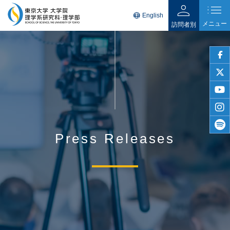
person
list
language
English
メニュー
訪問者別
faceb
twitter
youtu
insta
Press Releases
spotif