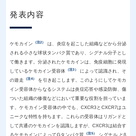
発表内容
（注2）
ケモカイン
は、炎症を起こした組織などから分泌
される小さな球状タンパク質であり、シグナル分子とし
て働きます。分泌されたケモカインは、免疫細胞に発現
（注3）
しているケモカイン受容体
によって認識され、そ
（注4）
の遊走
を引き起こします。このようにしてケモカ
イン受容体からなるシステムは炎症応答や感染防御、傷
ついた組織の修復などにおいて重要な役割を担っていま
す。ケモカイン受容体の中でも、CXCR3とCXCR7はユ
ニークな特性を持ちます。これらの受容体はリガンドと
して共通のケモカインを認識しますが、CXCR3は結合す
（注5）
るケモカインによってGタンパク質
シグナル とβ