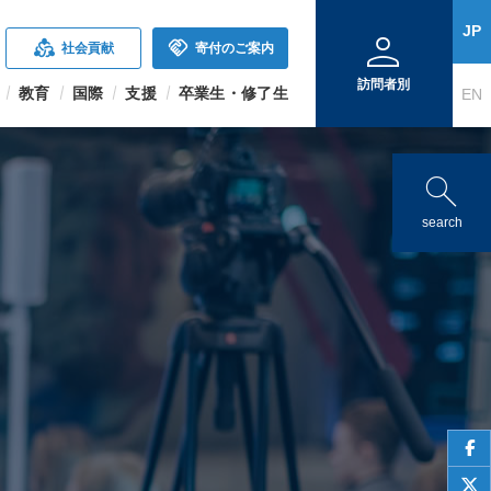
person
JP
diversity_2
handshake
社会貢献
寄付のご案内
訪問者別
教育
国際
支援
卒業生・修了生
EN
search
search
face