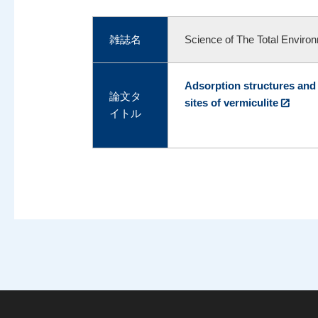
雑誌名
Science of The Total Enviro
Adsorption structures and
論文タ
sites of vermiculite
イトル