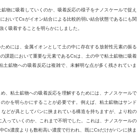
土鉱物に吸着していくのか、吸着反応の様子をナノスケールで捉え
においてCsがイオン結合による比較的弱い結合状態であるにも関
強く吸着することを明らかにしました。
のためには、金属イオンとして土の中に存在する放射性元素の振る
の課題において重要な元素であるCsは、土の中で粘土鉱物に吸着
の粘土鉱物への吸着反応は複雑で、未解明な点が多く残されていま
ため、粘土鉱物への吸着反応を理解するためには、ナノスケールで
るのかを明らかにすることが必要です。例えば、粘土鉱物はサンド
）などが具としてパンに挟まれている構造を持ちますが、より粒の
うに入っていくのか、これまで不明でした。これは、ナノスケールの
中Cs濃度よりも数桁高い濃度で行われ、既にCsだけがパンに挟ま