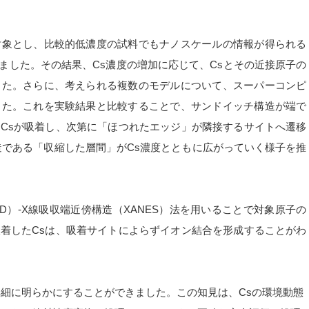
対象とし、比較的低濃度の試料でもナノスケールの情報が得られる
いました。その結果、Cs濃度の増加に応じて、Csとその近接原子の
した。さらに、考えられる複数のモデルについて、スーパーコンピ
した。これを実験結果と比較することで、サンドイッチ構造が端で
Csが吸着し、次第に「ほつれたエッジ」が隣接するサイトへ遷移
造である「収縮した層間」がCs濃度とともに広がっていく様子を推
D）-X線吸収端近傍構造（XANES）法を用いることで対象原子の
着したCsは、吸着サイトによらずイオン結合を形成することがわ
詳細に明らかにすることができました。この知見は、Csの環境動態