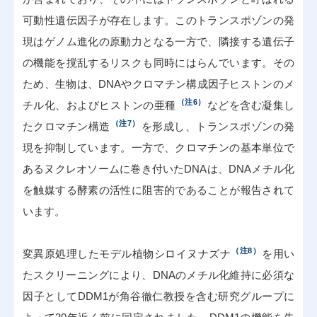
可動性遺伝因子が存在します。このトランスポゾンの発
現はゲノム進化の原動力となる一方で、隣接する遺伝子
の機能を撹乱するリスクも同時にはらんでいます。その
ため、生物は、DNAやクロマチン構成因子ヒストンのメ
（注6）
チル化、およびヒストンの亜種
などを含む凝集し
（注7）
たクロマチン構造
を形成し、トランスポゾンの発
現を抑制しています。一方で、クロマチンの基本単位で
あるヌクレオソームに巻き付いたDNAは、DNAメチル化
を触媒する酵素の活性に阻害的であることが報告されて
います。
（注8）
変異原処理したモデル植物シロイヌナズナ
を用い
たスクリーニングにより、DNAのメチル化維持に必須な
因子としてDDM1が角谷徹仁教授を含む研究グループに