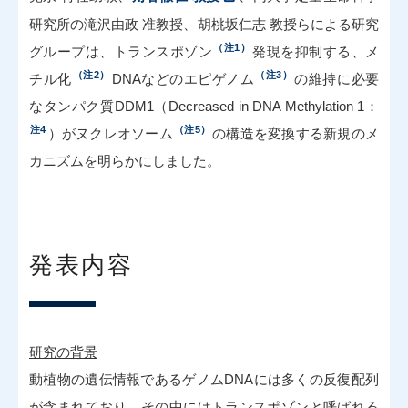
研究所の滝沢由政 准教授、胡桃坂仁志 教授らによる研究
（注1）
グループは、トランスポゾン
発現を抑制する、メ
（注2）
（注3）
チル化
DNAなどのエピゲノム
の維持に必要
なタンパク質DDM1（Decreased in DNA Methylation 1：
注4
（注5）
）がヌクレオソーム
の構造を変換する新規のメ
カニズムを明らかにしました。
発表内容
研究の背景
動植物の遺伝情報であるゲノムDNAには多くの反復配列
が含まれており、その中にはトランスポゾンと呼ばれる