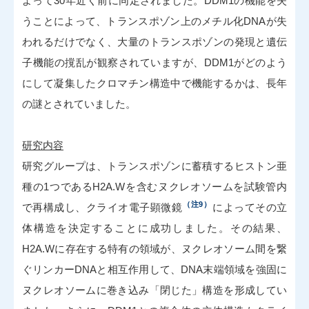
よって30年近く前に同定されました。DDM1の機能を失
うことによって、トランスポゾン上のメチル化DNAが失
われるだけでなく、大量のトランスポゾンの発現と遺伝
子機能の撹乱が観察されていますが、DDM1がどのよう
にして凝集したクロマチン構造中で機能するかは、長年
の謎とされていました。
研究内容
研究グループは、トランスポゾンに蓄積するヒストン亜
種の1つであるH2A.Wを含むヌクレオソームを試験管内
（注9）
で再構成し、クライオ電子顕微鏡
によってその立
体構造を決定することに成功しました。その結果、
H2A.Wに存在する特有の領域が、ヌクレオソーム間を繋
ぐリンカーDNAと相互作用して、DNA末端領域を強固に
ヌクレオソームに巻き込み「閉じた」構造を形成してい