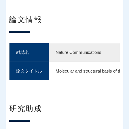
論文情報
雑誌名
Nature Communications
論文タイトル
Molecular and structural basis of the c
Akihisa Osakabe （越阪部晃永） *、
著者
（*責任著者）
研究助成
10.1038/s41467-024-49465-w
DOI番号