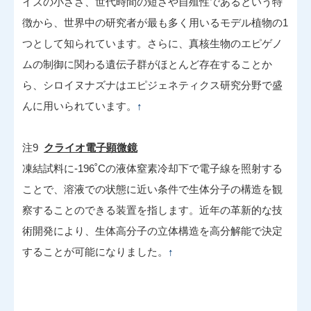
イズの小ささ、世代時間の短さや自殖性であるという特
徴から、世界中の研究者が最も多く用いるモデル植物の1
つとして知られています。さらに、真核生物のエピゲノ
ムの制御に関わる遺伝子群がほとんど存在することか
ら、シロイヌナズナはエピジェネティクス研究分野で盛
んに用いられています。
↑
注9
クライオ電子顕微鏡
凍結試料に-196˚Cの液体窒素冷却下で電子線を照射する
ことで、溶液での状態に近い条件で生体分子の構造を観
察することのできる装置を指します。近年の革新的な技
術開発により、生体高分子の立体構造を高分解能で決定
することが可能になりました。
↑