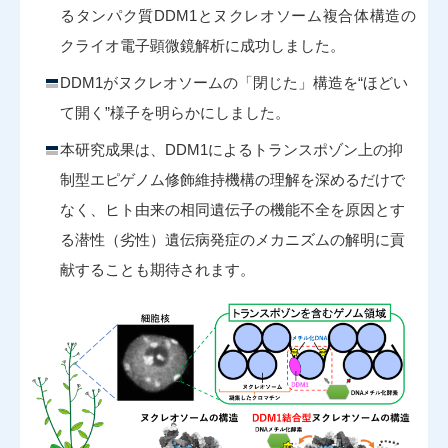
るタンパク質DDM1とヌクレオソーム複合体構造の
クライオ電子顕微鏡解析に成功しました。
DDM1がヌクレオソームの「閉じた」構造を“ほどい
て開く”様子を明らかにしました。
本研究成果は、DDM1によるトランスポゾン上の抑
制型エピゲノム修飾維持機構の理解を深めるだけで
なく、ヒト由来の相同遺伝子の機能不全を原因とす
る潜性（劣性）遺伝病発症のメカニズムの解明に貢
献することも期待されます。