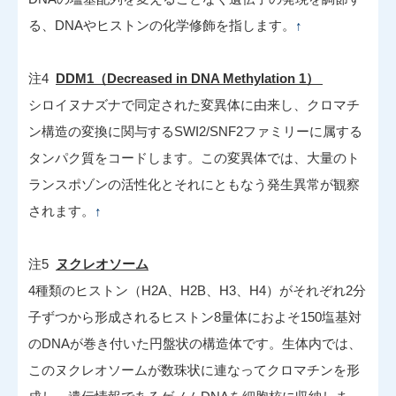
る、DNAやヒストンの化学修飾を指します。
↑
注4
DDM1（Decreased in DNA Methylation 1）
シロイヌナズナで同定された変異体に由来し、クロマチ
ン構造の変換に関与するSWI2/SNF2ファミリーに属する
タンパク質をコードします。この変異体では、大量のト
ランスポゾンの活性化とそれにともなう発生異常が観察
されます。
↑
注5
ヌクレオソーム
4種類のヒストン（H2A、H2B、H3、H4）がそれぞれ2分
子ずつから形成されるヒストン8量体におよそ150塩基対
のDNAが巻き付いた円盤状の構造体です。生体内では、
このヌクレオソームが数珠状に連なってクロマチンを形