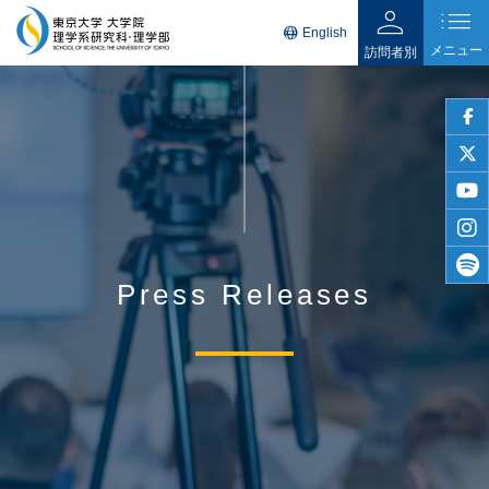
person
list
language
English
メニュー
訪問者別
faceb
twitter
youtu
insta
Press Releases
spotif