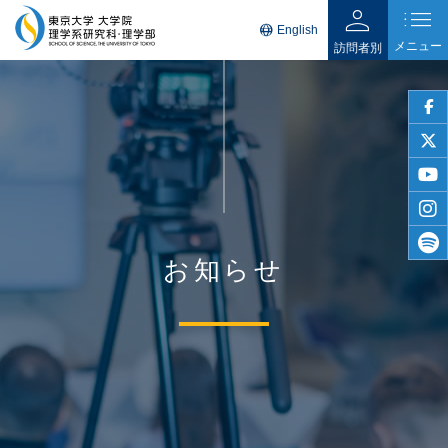
person
list
language
English
メニュー
訪問者別
faceb
twitter
youtu
insta
お知らせ
spotif