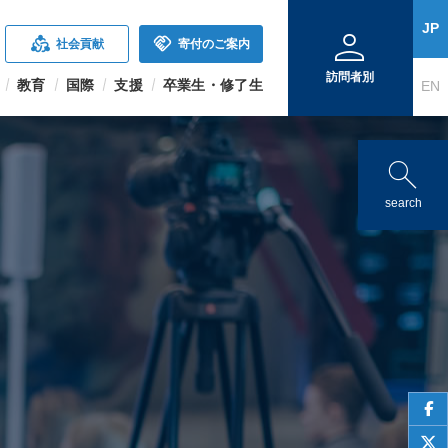
person
JP
diversity_2
handshake
社会貢献
寄付のご案内
訪問者別
教育
国際
支援
卒業生・修了生
EN
search
search
face