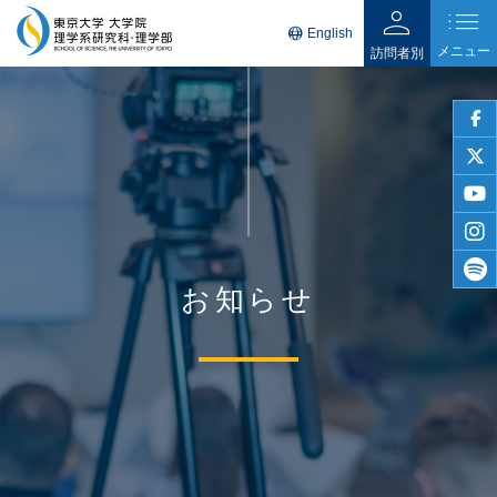
person
list
language
English
メニュー
訪問者別
faceb
twitter
youtu
insta
お知らせ
spotif