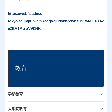
https://webfs.adm.u-
tokyo.ac.jp/public/N7ocgVqIJdskk7ZwhzOvRvMiC6Y4x
cZEA1Mu-xVVI14K
教育
学部教育
大学院教育