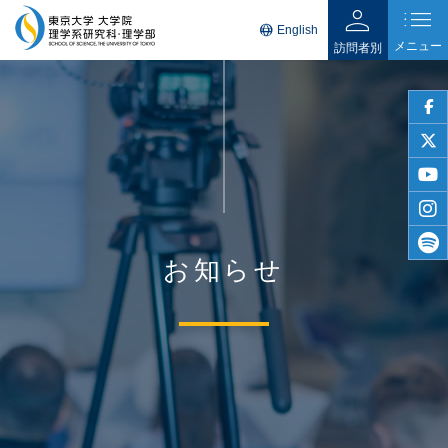
person
list
language
English
メニュー
訪問者別
faceb
twitter
youtu
insta
お知らせ
spotif