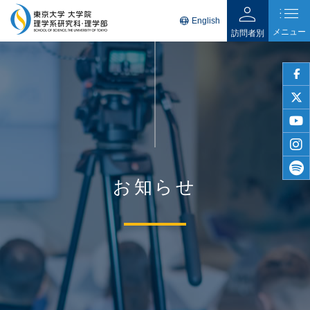
person
list
language
English
メニュー
訪問者別
faceb
twitter
youtu
insta
お知らせ
spotif