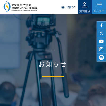
person
list
language
English
メニュー
訪問者別
faceb
twitter
youtu
insta
お知らせ
spotif