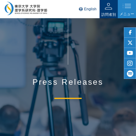
person
list
language
English
メニュー
訪問者別
faceb
twitter
youtu
insta
Press Releases
spotif