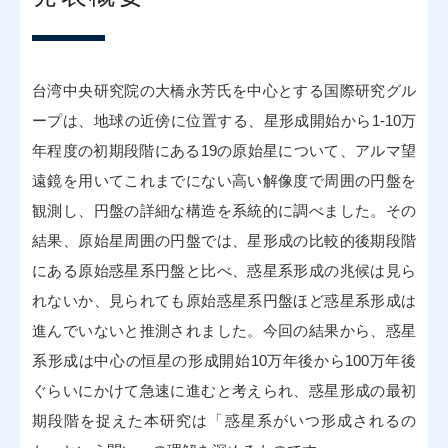
台湾中央研究院の大橋永芳氏を中心とする国際研究グル
ープは、地球の近傍に位置する、星形成開始から
1-10
万
年程度の初期段階にある
19
の原始星について、アルマ望
遠鏡を用いてこれまでにない高い解像度で周囲の円盤を
観測し、円盤の詳細な構造を系統的に調べました。その
結果、原始星周囲の円盤では、星形成の比較的後期段階
にある原始惑星系円盤と比べ、惑星系形成の兆候は見ら
れないか、見られても原始惑星系円盤ほど惑星系形成は
進んでいないと推測されました。今回の結果から、惑星
系形成は中心の恒星の形成開始
10
万年後から
100
万年後
ぐらいにかけて急速に進むと考えられ、惑星形成の最初
期段階を捉えた本研究は「惑星系がいつ形成されるの