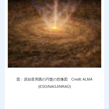
図：原始星周囲の円盤の想像図 Credit: ALMA
(ESO/NAOJ/NRAO)