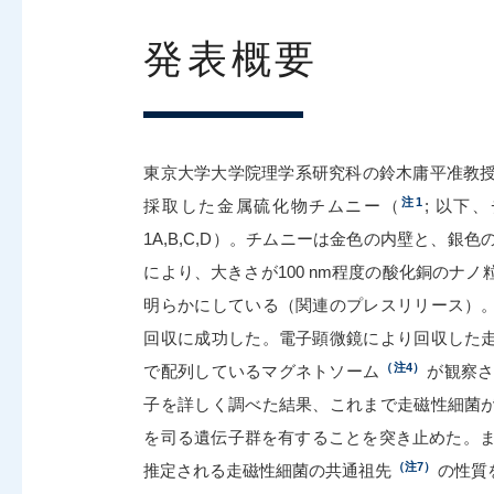
発表概要
東京大学大学院理学系研究科の鈴木庸平准教
注1
採取した金属硫化物チムニー（
; 以
1A,B,C,D）。チムニーは金色の内壁と、
により、大きさが100 nm程度の酸化銅のナ
明らかにしている（関連のプレスリリース）
回収に成功した。電子顕微鏡により回収した
（注4）
で配列しているマグネトソーム
が観察さ
子を詳しく調べた結果、これまで走磁性細菌
を司る遺伝子群を有することを突き止めた。ま
（注7）
推定される走磁性細菌の共通祖先
の性質