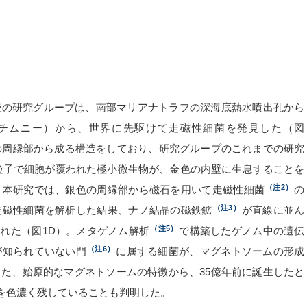
授の研究グループは、南部マリアナトラフの深海底熱水噴出孔から
下、チムニー）から、世界に先駆けて走磁性細菌を発見した（図
銀色の周縁部から成る構造をしており、研究グループのこれまでの研究
ノ粒子で細胞が覆われた極小微生物が、金色の内壁に生息することを
（注2）
。本研究では、銀色の周縁部から磁石を用いて走磁性細菌
の
（注3）
走磁性細菌を解析した結果、ナノ結晶の磁鉄鉱
が直線に並ん
（注5）
れた（図1D）。メタゲノム解析
で構築したゲノム中の遺伝
（注6）
が知られていない門
に属する細菌が、マグネトソームの形成
た、始原的なマグネトソームの特徴から、35億年前に誕生したと
を色濃く残していることも判明した。