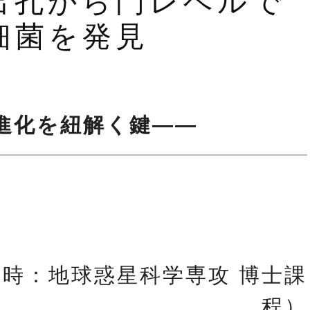
出孔から門レベルで
細菌を発見
物進化を紐解く鍵――
当時：地球惑星科学専攻 博士課
程）