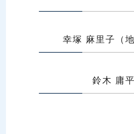
幸塚 麻里子（
鈴木 庸