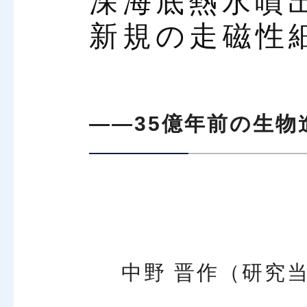
深海底熱水噴
新規の走磁性
――35億年前の生
中野 晋作（研究