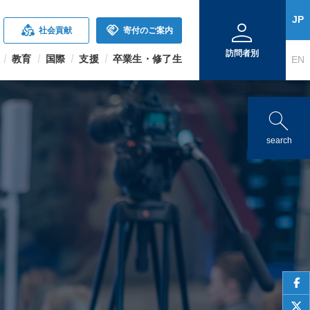
person
JP
diversity_2
handshake
社会貢献
寄付のご案内
訪問者別
教育
国際
支援
卒業生・修了生
EN
search
search
face