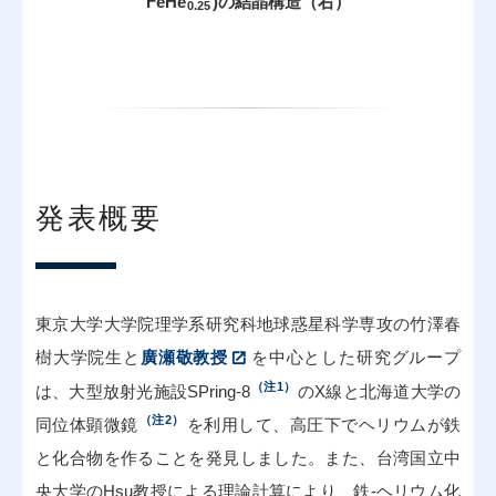
FeHe
)の結晶構造（右）
0.25
発表概要
東京大学大学院理学系研究科地球惑星科学専攻の竹澤春
樹大学院生と
廣瀬敬教授
を中心とした研究グループ
（注1）
は、大型放射光施設SPring-8
のX線と北海道大学の
（注2）
同位体顕微鏡
を利用して、高圧下でヘリウムが鉄
と化合物を作ることを発見しました。また、台湾国立中
央大学のHsu教授による理論計算により、鉄-ヘリウム化