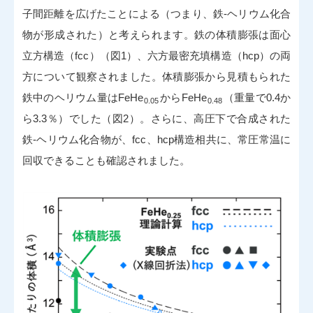
子間距離を広げたことによる（つまり、鉄-ヘリウム化合
物が形成された）と考えられます。鉄の体積膨張は面心
立方構造（fcc）（図1）、六方最密充填構造（hcp）の両
方について観察されました。体積膨張から見積もられた
鉄中のヘリウム量はFeHe
からFeHe
（重量で0.4か
0.05
0.48
ら3.3％）でした（図2）。さらに、高圧下で合成された
鉄-ヘリウム化合物が、fcc、hcp構造相共に、常圧常温に
回収できることも確認されました。