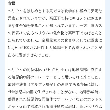
背景
ヘリウムをはじめとする貴ガスは化学的に極めて安定な
元素とされていますが、高圧下で特にキセノンはさまざ
まな化合物を作ることが知られています。一方、貴ガス
の代表格であるヘリウムの化合物は高圧下でもほとんど
知られていません。金属元素との化合物としては過去に
Na
Heが100万気圧以上の超高圧下で合成されたことが
2
あるに過ぎませんでした。
3
4
ヘリウムの同位体比（
He/
He比）は地球深部に存在す
る始原的物質のトレーサーとして用いられて来ました。
4
放射性壊変（アルファ壊変）の産物である
Heに対し、
3
Heは惑星内部で生成されることがない、地球形成時に
獲得された始原的な同位体です。ハワイなどのホットス
ポット火山で採取される海洋島玄武岩は、高いヘリウム