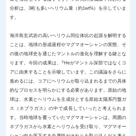
分析は、3桁も多いヘリウム量（約1wt%）を示していま
す。
海洋島玄武岩の高いヘリウム同位体比の起源を解明する
ことは、地球の形成過程やマグマオーシャンの実態、そ
の後の地球史を通じたマントルの進化を理解する鍵とな
3
ります。今回の成果は、
Heがマントル深部ではなくコ
アに由来することを示唆しています。この議論をさらに
進めるには、コアにヘリウムが取り込まれるまでの具体
的なプロセスを明らかにする必要があります。原始の地
球は、水素とヘリウムを主成分とする原始太陽系円盤ガ
ス（ネブラガス）の中で成長していったと考えられま
す。当時地球を覆っていたマグマオーシャンは、周囲の
ネブラガスから水素とヘリウムを受け取り、マグマオー
シャン中を落下する金属鉄がそれらを取り込んだと考え