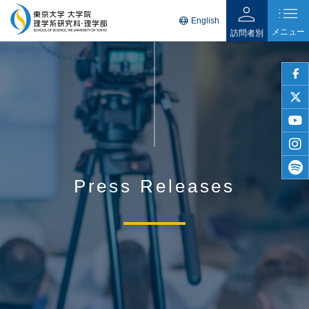
person
list
language
English
メニュー
訪問者別
faceb
twitter
youtu
insta
Press Releases
spotif