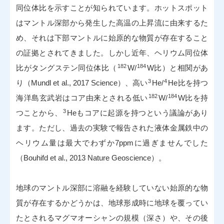
同位体比を示すことが知られています。ホットスポット
はマントル深部から発生した高温の上昇流に由来するた
め、それは下部マントルに始原的な物質が存在すること
の証拠とされてきました。しかし近年、ヘリウム同位体
182
184
比がタングステン同位体比（
W/
W比）と相関があ
3
4
り（Mundl et al., 2017 Science）、高い
He/
He比を持つ
182
184
海洋島玄武岩はコア由来とされる低い
W/
W比を持
3
つことから、
Heもコアに起源を持つという議論があり
ます。ただし、過去の実験で報告された液体金属鉄中の
ヘリウム量は最大でわずか7ppmに過ぎませんでした
（Bouhifd et al., 2013 Nature Geoscience）。
地球のマントル深部に溶融を経験していない始原的な物
質が存在するかどうかは、地球形成時に地球を覆ってい
たとされるマグマオーシャンの規模（深さ）や、その後