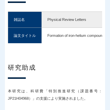
雑誌名
Physical Review Letters
論文タイトル
Formation of iron-helium compounds u
著者
Haruki Takezawa*, Han Hsu*, Kei Hi
研究助成
DOI番号
10.1103/PhysRevLett.134.084101
本研究は、科研費「特別推進研究（課題番号：
JP21H04968）」の支援により実施されました。