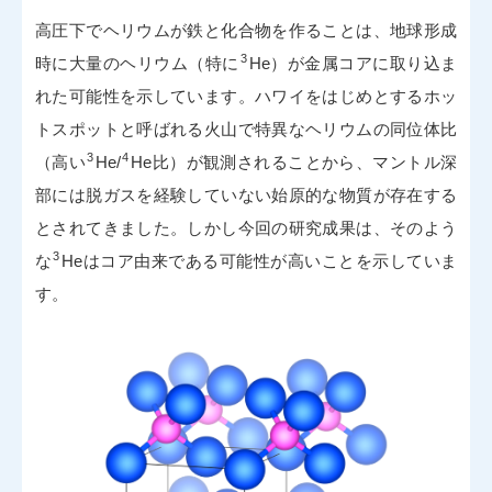
高圧下でヘリウムが鉄と化合物を作ることは、地球形成
3
時に大量のヘリウム（特に
He）が金属コアに取り込ま
れた可能性を示しています。ハワイをはじめとするホッ
トスポットと呼ばれる火山で特異なヘリウムの同位体比
3
4
（高い
He/
He比）が観測されることから、マントル深
部には脱ガスを経験していない始原的な物質が存在する
とされてきました。しかし今回の研究成果は、そのよう
3
な
Heはコア由来である可能性が高いことを示していま
す。