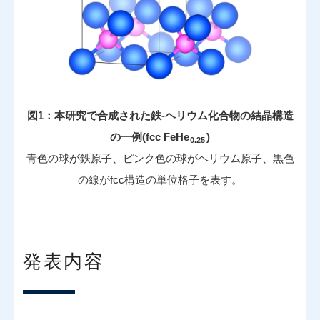
図1：本研究で合成された鉄-ヘリウム化合物の結晶構造
の一例(fcc FeHe
)
0.25
青色の球が鉄原子、ピンク色の球がヘリウム原子、黒色
の線がfcc構造の単位格子を表す。
発表内容