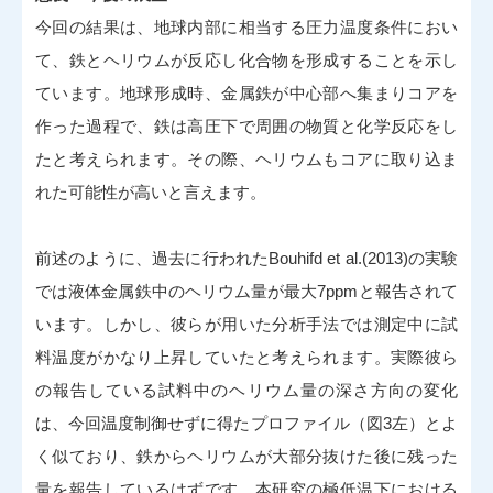
今回の結果は、地球内部に相当する圧力温度条件におい
て、鉄とヘリウムが反応し化合物を形成することを示し
ています。地球形成時、金属鉄が中心部へ集まりコアを
作った過程で、鉄は高圧下で周囲の物質と化学反応をし
たと考えられます。その際、ヘリウムもコアに取り込ま
れた可能性が高いと言えます。
前述のように、過去に行われたBouhifd et al.(2013)の実験
では液体金属鉄中のヘリウム量が最大7ppmと報告されて
います。しかし、彼らが用いた分析手法では測定中に試
料温度がかなり上昇していたと考えられます。実際彼ら
の報告している試料中のヘリウム量の深さ方向の変化
は、今回温度制御せずに得たプロファイル（図3左）とよ
く似ており、鉄からヘリウムが大部分抜けた後に残った
量を報告しているはずです。本研究の極低温下における