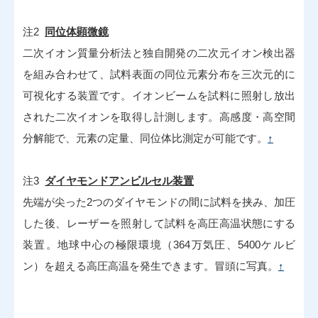
注2
同位体顕微鏡
二次イオン質量分析法と独自開発の二次元イオン検出器
を組み合わせて、試料表面の同位元素分布を三次元的に
可視化する装置です。イオンビームを試料に照射し放出
された二次イオンを取得し計測します。高感度・高空間
分解能で、元素の定量、同位体比測定が可能です。
↑
注3
ダイヤモンドアンビルセル装置
先端が尖った2つのダイヤモンドの間に試料を挟み、加圧
した後、レーザーを照射して試料を高圧高温状態にする
装置。地球中心の極限環境（364万気圧、5400ケルビ
ン）を超える高圧高温を発生できます。冒頭に写真。
↑