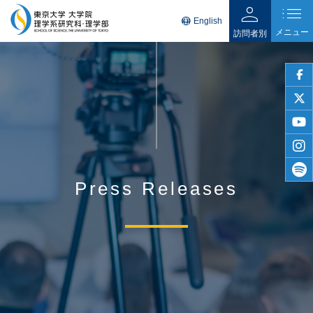
person
list
language
English
メニュー
訪問者別
faceb
twitter
youtu
insta
Press Releases
spotif