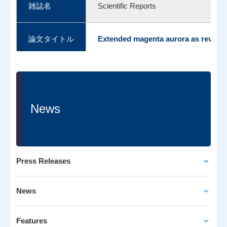
雑誌名
Scientific Reports
論文タイトル
Extended magenta aurora as revealed
News
Press Releases
News
Features