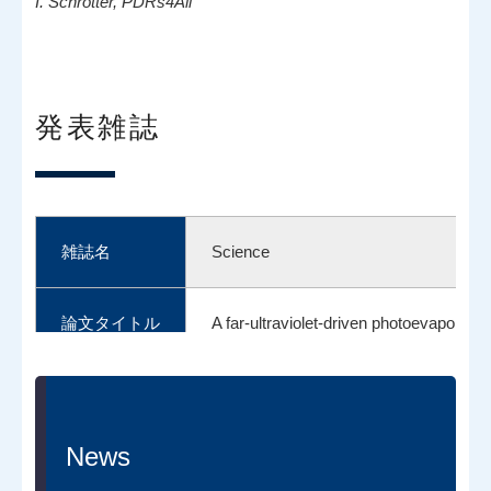
I. Schrotter, PDRs4All
発表雑誌
雑誌名
Science
論文タイトル
A far-ultraviolet-driven photoevaporatio
論文URL
http://www.science.org/doi/10.1126/
News