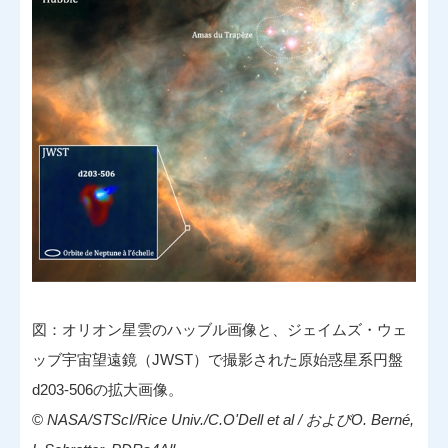
図：オリオン星雲のハッブル画像と、ジェイムズ・ウェ
ッブ宇宙望遠鏡（JWST）で撮影された原始惑星系円盤
d203-506の拡大画像。
©
NASA/STScI/Rice Univ./C.O'Dell et al / およびO. Berné,