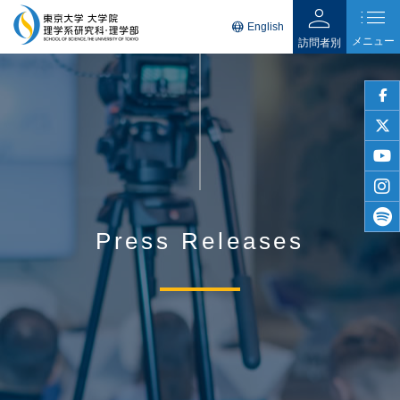
person
list
language
English
メニュー
訪問者別
faceb
twitter
youtu
insta
Press Releases
spotif