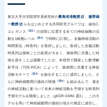
東京大学大学院理学系研究科の
豊島有准教授
、
飯野雄
一教授
らをはじめとする共同研究グループは、線虫C.
（注1）
エレガンス
の頭部に位置する全ての神経細胞の活
（注2）
動を1細胞レベル
で同時に計測し、全脳神経活動の
時間変化（時系列）を取得しました。取得した全脳活動
時系列は個体ごとの差異が大きく、個体間に共通した特
徴を探すことは困難でしたが、本研究で開発した数理解
析手法（TDE-RICA）によって、個体間に共通する神経
（注3）
活動モチーフ
を抽出することに成功しました。さ
（注4）
らに神経細胞間の接続の情報
も組み込んで、過去
の神経活動に基づいて未来の神経活動を予測する時系列
予測モデルを開発しました（gKDR-GMM, 図1）。このモ
デルを用いて神経細胞間の接続の強さの推定に成功し、