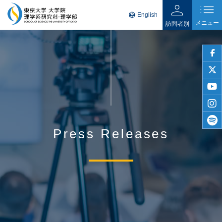
person
list
language
English
メニュー
訪問者別
faceb
twitter
youtu
insta
Press Releases
spotif