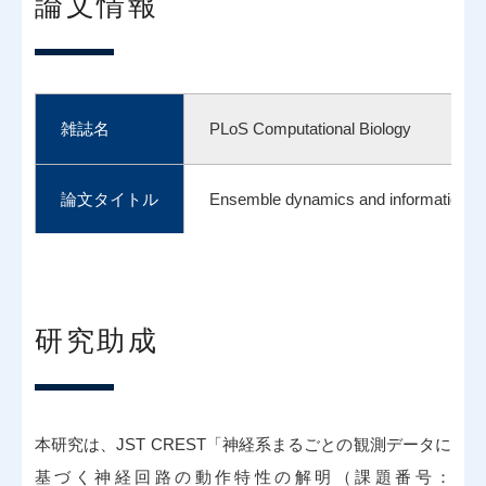
論文情報
雑誌名
PLoS Computational Biology
論文タイトル
Ensemble dynamics and information flo
著者
Yu Toyoshima*, Hirofumi Sato, Daiki N
研究助成
10.1371/journal.pcbi.1011848
DOI番号
本研究は、JST CREST「神経系まるごとの観測データに
基づく神経回路の動作特性の解明（課題番号：