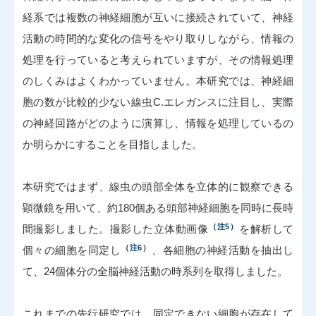
経系では複数の神経細胞が互いに接続されていて、神経
活動の時間的な変化の信号をやり取りしながら、情報の
処理を行っていると考えられていますが、その情報処理
のしくみはよくわかっていません。本研究では、神経細
胞の数が比較的少ない線虫C.エレガンスに注目し、実際
の神経回路がどのように演算し、情報を処理しているの
か明らかにすることを目指しました。
本研究ではまず、線虫の頭部全体を立体的に観察できる
顕微鏡を用いて、約180個ある頭部神経細胞を同時に長時
（注5）
間撮影しました。撮影した立体動画像
を解析して
（注6）
個々の細胞を同定し
、各細胞の神経活動を抽出し
て、24個体分の全脳神経活動の時系列を取得しました。
これまでの先行研究では、同定できない細胞が存在して