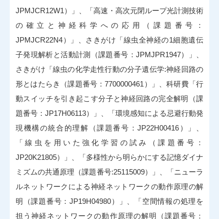
JPMJCR12W1）」、「高速・高次元閉ループ光計測技術
の確立と神経科学への応用（課題番号：
JPMJCR22N4）」、さきがけ「線虫全神経の1細胞遺伝
子発現解析と活動計測（課題番号：JPMJPR1947）」、
さきがけ「線虫の化学走性行動の分子遺伝学:神経回路の
形とはたらき（課題番号：7700000461）」、科研費「行
動スイッチを引き起こす分子と神経回路の完全解明（課
題番号：JP17H06113）」、「環境感知による忌避行動発
現機構の統合的理解（課題番号：JP22H00416）」、
「線虫を用いた強化学習の試み（課題番号：
JP20K21805）」、「多様性から明らかにする記憶ダイナ
ミズムの共通原理（課題番号:25115009）」、「ニューラ
ルネットワークによる神経ネットワークの動作原理の解
明（課題番号：JP19H04980）」、「空間情報の処理を
担う神経ネットワークの動作原理の解明（課題番号：