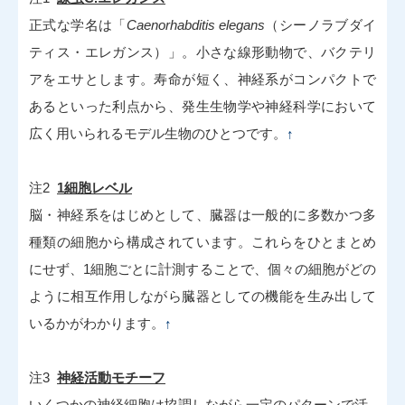
正式な学名は「
Caenorhabditis elegans
（シーノラブダイ
ティス・エレガンス）」。小さな線形動物で、バクテリ
アをエサとします。寿命が短く、神経系がコンパクトで
あるといった利点から、発生生物学や神経科学において
広く用いられるモデル生物のひとつです。
↑
注2
1細胞レベル
脳・神経系をはじめとして、臓器は一般的に多数かつ多
種類の細胞から構成されています。これらをひとまとめ
にせず、1細胞ごとに計測することで、個々の細胞がどの
ように相互作用しながら臓器としての機能を生み出して
いるかがわかります。
↑
注3
神経活動モチーフ
いくつかの神経細胞は協調しながら一定のパターンで活