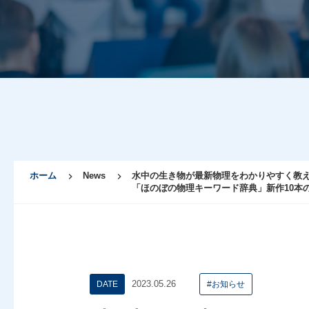
ホーム
News
水中の生き物が最新物理をわかりやすく教
「ほのぼの物理キーワード辞典」新作10本
2023.05.26
DATE
#お知らせ