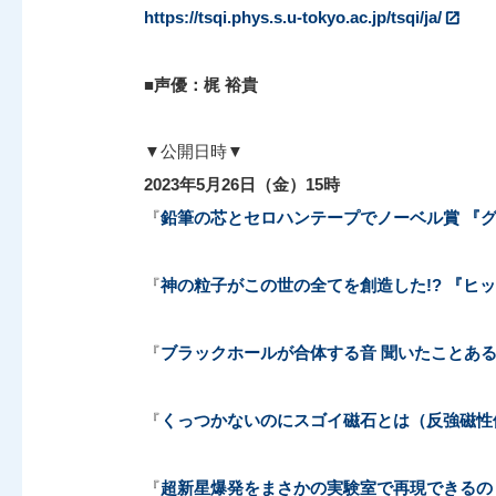
https://tsqi.phys.s.u-tokyo.ac.jp/tsqi/ja/
■声優：梶 裕貴
▼公開日時▼
2023年5月26日（金）15時
『
鉛筆の芯とセロハンテープでノーベル賞 『
『
神の粒子がこの世の全てを創造した!? 『ヒ
『
ブラックホールが合体する音 聞いたことあ
『
くっつかないのにスゴイ磁石とは（反強磁性
『
超新星爆発をまさかの実験室で再現できるの