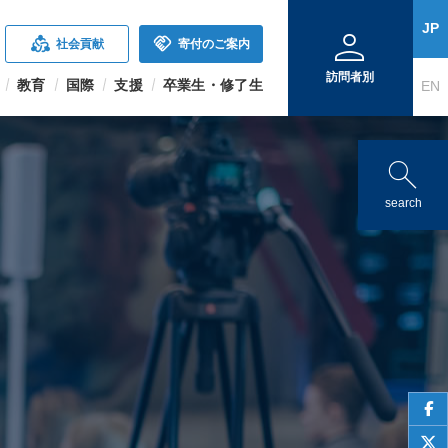
person
JP
diversity_2
handshake
社会貢献
寄付のご案内
訪問者別
教育
国際
支援
卒業生・修了生
EN
search
search
face