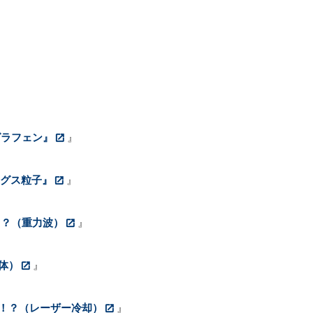
グラフェン』
』
ッグス粒子』
』
る？（重力波）
』
体）
』
！？（レーザー冷却）
』