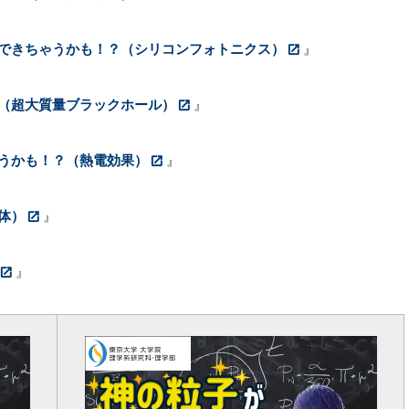
できちゃうかも！？（シリコンフォトニクス）
』
（超大質量ブラックホール）
』
うかも！？（熱電効果）
』
体）
』
』