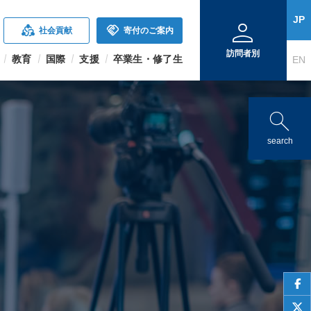
person
JP
diversity_2
handshake
社会貢献
寄付のご案内
訪問者別
教育
国際
支援
卒業生・修了生
EN
search
search
face