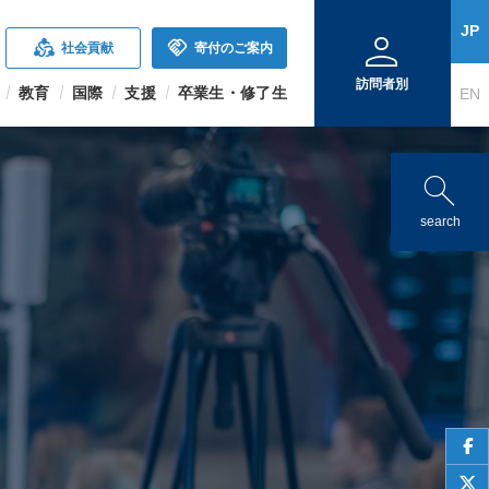
person
JP
diversity_2
handshake
社会貢献
寄付のご案内
訪問者別
教育
国際
支援
卒業生・修了生
EN
search
search
face