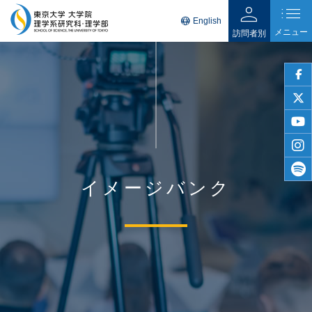
person
list
language
English
メニュー
訪問者別
faceb
twitter
youtu
insta
イメージバンク
spotif