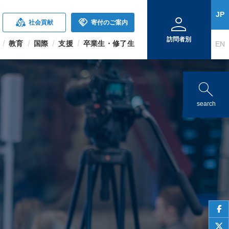
person
JP
diversity_2
handshake
社会貢献
寄付のご案内
訪問者別
教育
国際
支援
卒業生・修了生
EN
search
search
face