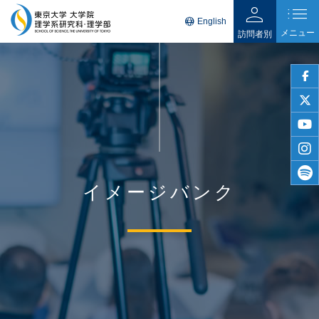
person
list
language
English
メニュー
訪問者別
faceb
twitter
youtu
insta
イメージバンク
spotif