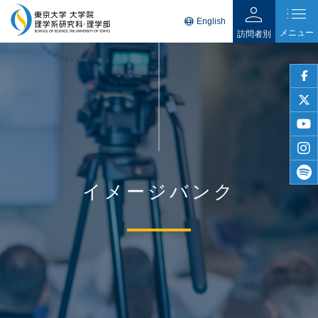
person
list
language
English
メニュー
訪問者別
faceb
twitter
youtu
insta
イメージバンク
spotif