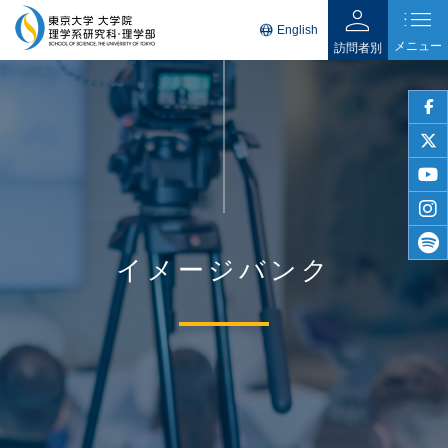
person
list
language
English
メニュー
訪問者別
faceb
twitter
youtu
insta
イメージバンク
spotif