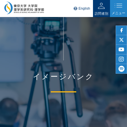
person
list
language
English
メニュー
訪問者別
faceb
twitter
youtu
insta
イメージバンク
spotif