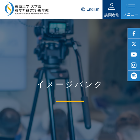
person
list
language
English
メニュー
訪問者別
faceb
twitter
youtu
insta
イメージバンク
spotif