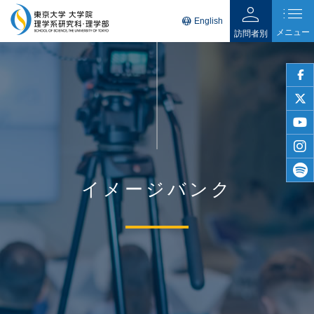
person
list
language
English
メニュー
訪問者別
faceb
twitter
youtu
insta
イメージバンク
spotif