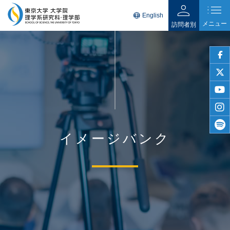
person
list
language
English
メニュー
訪問者別
faceb
twitter
youtu
insta
イメージバンク
spotif